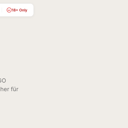
18+ Only
18+
GO
her für