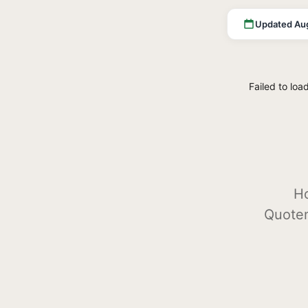
Updated Au
Failed to loa
H
Quoten