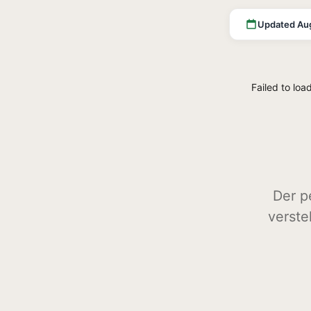
Updated Au
Failed to loa
Der p
verste