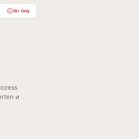
18+ Only
18+
rozess
erten и