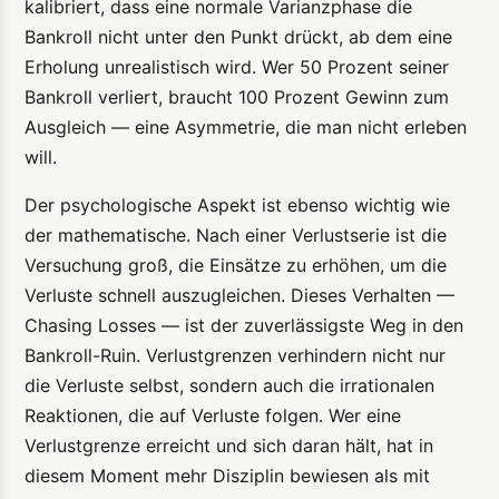
kalibriert, dass eine normale Varianzphase die
Bankroll nicht unter den Punkt drückt, ab dem eine
Erholung unrealistisch wird. Wer 50 Prozent seiner
Bankroll verliert, braucht 100 Prozent Gewinn zum
Ausgleich — eine Asymmetrie, die man nicht erleben
will.
Der psychologische Aspekt ist ebenso wichtig wie
der mathematische. Nach einer Verlustserie ist die
Versuchung groß, die Einsätze zu erhöhen, um die
Verluste schnell auszugleichen. Dieses Verhalten —
Chasing Losses — ist der zuverlässigste Weg in den
Bankroll-Ruin. Verlustgrenzen verhindern nicht nur
die Verluste selbst, sondern auch die irrationalen
Reaktionen, die auf Verluste folgen. Wer eine
Verlustgrenze erreicht und sich daran hält, hat in
diesem Moment mehr Disziplin bewiesen als mit