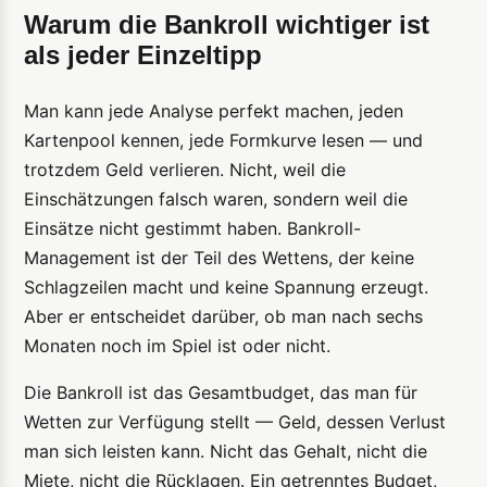
Warum die Bankroll wichtiger ist
als jeder Einzeltipp
Man kann jede Analyse perfekt machen, jeden
Kartenpool kennen, jede Formkurve lesen — und
trotzdem Geld verlieren. Nicht, weil die
Einschätzungen falsch waren, sondern weil die
Einsätze nicht gestimmt haben. Bankroll-
Management ist der Teil des Wettens, der keine
Schlagzeilen macht und keine Spannung erzeugt.
Aber er entscheidet darüber, ob man nach sechs
Monaten noch im Spiel ist oder nicht.
Die Bankroll ist das Gesamtbudget, das man für
Wetten zur Verfügung stellt — Geld, dessen Verlust
man sich leisten kann. Nicht das Gehalt, nicht die
Miete, nicht die Rücklagen. Ein getrenntes Budget,