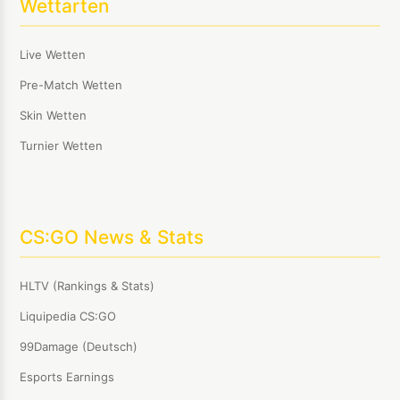
Wettarten
Live Wetten
Pre-Match Wetten
Skin Wetten
Turnier Wetten
CS:GO News & Stats
HLTV (Rankings & Stats)
Liquipedia CS:GO
99Damage (Deutsch)
Esports Earnings