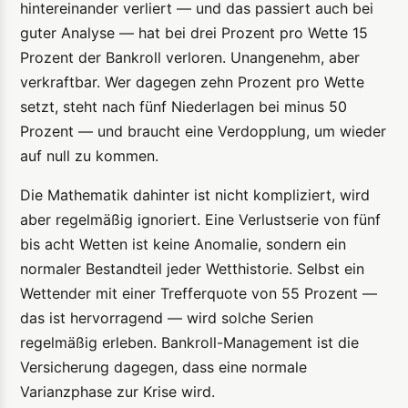
hintereinander verliert — und das passiert auch bei
guter Analyse — hat bei drei Prozent pro Wette 15
Prozent der Bankroll verloren. Unangenehm, aber
verkraftbar. Wer dagegen zehn Prozent pro Wette
setzt, steht nach fünf Niederlagen bei minus 50
Prozent — und braucht eine Verdopplung, um wieder
auf null zu kommen.
Die Mathematik dahinter ist nicht kompliziert, wird
aber regelmäßig ignoriert. Eine Verlustserie von fünf
bis acht Wetten ist keine Anomalie, sondern ein
normaler Bestandteil jeder Wetthistorie. Selbst ein
Wettender mit einer Trefferquote von 55 Prozent —
das ist hervorragend — wird solche Serien
regelmäßig erleben. Bankroll-Management ist die
Versicherung dagegen, dass eine normale
Varianzphase zur Krise wird.