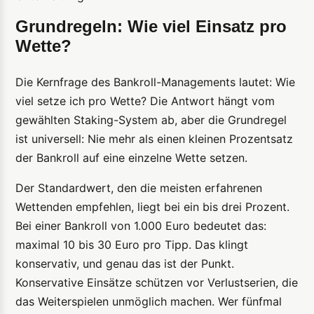
Grundregeln: Wie viel Einsatz pro
Wette?
Die Kernfrage des Bankroll-Managements lautet: Wie
viel setze ich pro Wette? Die Antwort hängt vom
gewählten Staking-System ab, aber die Grundregel
ist universell: Nie mehr als einen kleinen Prozentsatz
der Bankroll auf eine einzelne Wette setzen.
Der Standardwert, den die meisten erfahrenen
Wettenden empfehlen, liegt bei ein bis drei Prozent.
Bei einer Bankroll von 1.000 Euro bedeutet das:
maximal 10 bis 30 Euro pro Tipp. Das klingt
konservativ, und genau das ist der Punkt.
Konservative Einsätze schützen vor Verlustserien, die
das Weiterspielen unmöglich machen. Wer fünfmal