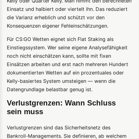
Kelly oder Quarter Kelly. Man nimmt den berechneten
Einsatz und halbiert oder viertelt ihn. Das reduziert
die Varianz erheblich und schützt vor den
Konsequenzen eigener Fehleinschätzungen.
Für CS:GO Wetten eignet sich Flat Staking als
Einstiegssystem. Wer seine eigene Analysefähigkeit
noch nicht einschätzen kann, sollte mit fixen
Einsätzen arbeiten und erst nach mehreren Hundert
dokumentierten Wetten auf ein prozentuales oder
Kelly-basiertes System umsteigen — wenn die
Datengrundlage belastbar genug ist.
Verlustgrenzen: Wann Schluss
sein muss
Verlustgrenzen sind das Sicherheitsnetz des
Bankroll-Managements. Sie definieren, ab welchem